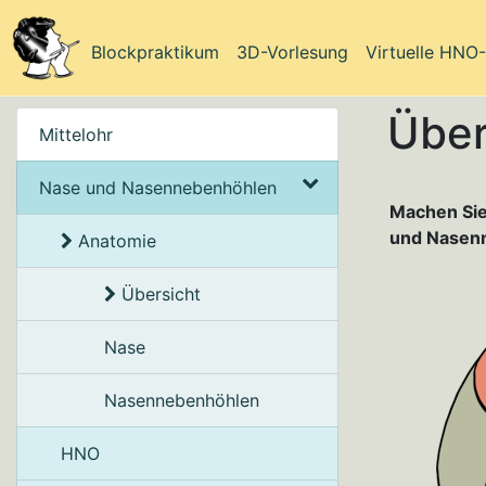
Blockpraktikum
3D-Vorlesung
Virtuelle HNO
Über
Mittelohr
Nase und Nasennebenhöhlen
Machen Sie
und Nasenn
Anatomie
Übersicht
Nase
Nasennebenhöhlen
HNO