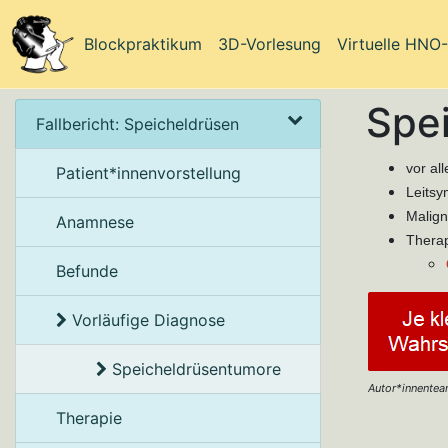
Blockpraktikum
3D-Vorlesung
Virtuelle HNO
Spe
Fallbericht: Speicheldrüsen
vor al
Patient*innenvorstellung
Leitsy
Malign
Anamnese
Therap
Befunde
Vorläufige Diagnose
Speicheldrüsentumore
Autor*innenteam
Therapie