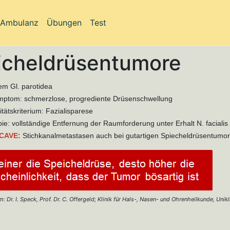
-Ambulanz
Übungen
Test
icheldrüsentumore
lem Gl. parotidea
mptom: schmerzlose, progrediente Drüsenschwellung
itätskriterium: Fazialisparese
ie: vollständige Entfernung der Raumforderung unter Erhalt N. facialis
CAVE:
Stichkanalmetastasen auch bei gutartigen Spiecheldrüsentumore
: Dr. I. Speck, Prof. Dr. C. Offergeld; Klinik für Hals-, Nasen- und Ohrenheilkunde, Unik