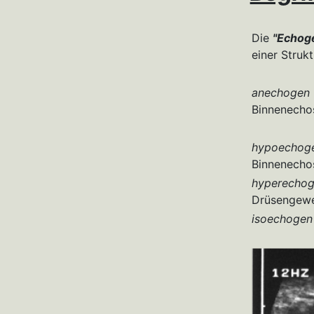
Die
"Echoge
einer Struk
anechogen
Binnenechos
hypoechog
Binnenechos
hyperecho
Drüsengewe
isoechogen