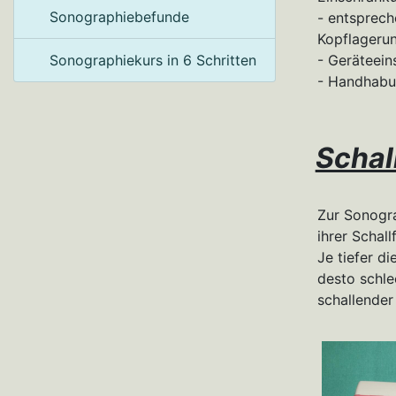
Sonographiebefunde
- entsprec
Kopflageru
Sonographiekurs in 6 Schritten
- Geräteein
- Handhabu
Schal
Zur Sonogra
ihrer Schal
Je tiefer d
desto schle
schallender