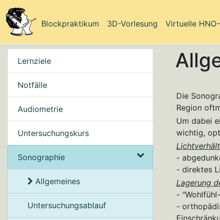
Blockpraktikum
3D-Vorlesung
Virtuelle HNO
Allg
Lernziele
Notfälle
Die Sonogra
Region oftm
Audiometrie
Um dabei ei
wichtig, o
Untersuchungskurs
Lichtverhält
Sonographie
- abgedunk
- direktes 
Allgemeines
Lagerung de
- "Wohlfüh
Untersuchungsablauf
- orthopäd
Einschränk