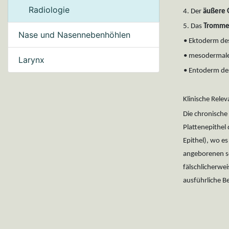
Radiologie
4. Der
äußere 
5. Das
Trommel
Nase und Nasennebenhöhlen
• Ektoderm de
• mesodermale
Larynx
• Entoderm de
Klinische Rele
Die chronische
Plattenepithel
Epithel), wo e
angeborenen s
fälschlicherwei
ausführliche 