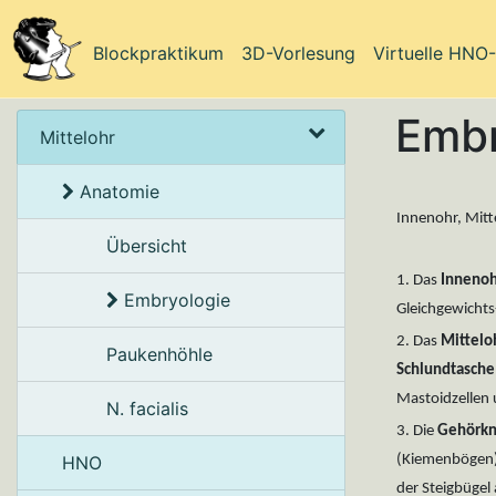
Blockpraktikum
3D-Vorlesung
Virtuelle HNO
Embr
Mittelohr
Anatomie
Innenohr, Mitt
Übersicht
1. Das
Innenoh
Embryologie
Gleichgewicht
2. Das
Mittelo
Paukenhöhle
Schlundtasche
Mastoidzellen 
N. facialis
3. Die
Gehörkn
HNO
(Kiemenbögen)
der Steigbügel