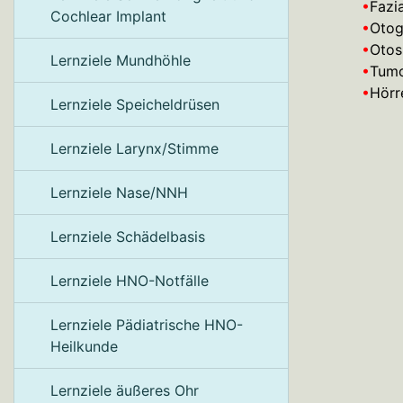
•
Fazi
Cochlear Implant
•
O
to
•
Otos
Lernziele Mundhöhle
•
Tum
•
Hörr
Lernziele Speicheldrüsen
Lernziele Larynx/Stimme
Lernziele Nase/NNH
Lernziele Schädelbasis
Lernziele HNO-Notfälle
Lernziele Pädiatrische HNO-
Heilkunde
Lernziele äußeres Ohr