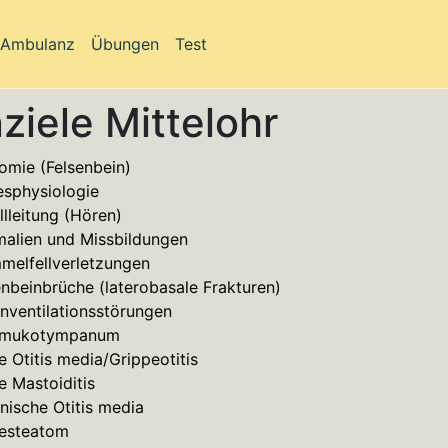
-Ambulanz
Übungen
Test
ziele Mittelohr
omie (Felsenbein)
esphysiologie
llleitung
(Hören)
malien
und Missbildungen
melfellverletzungen
enbeinbrüche
(
laterobasale
Frakturen)
nventilationsstörungen
omukotympanum
te
Otitis
media
/Grippeotitis
te
Mastoiditis
nische
Otitis
media
esteatom