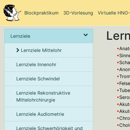
Blockpraktikum
3D-Vorlesung
Virtuelle HNO
Lern
Lernziele
•
Anat
Lernziele Mittelohr
•
Sinn
•
Scha
Lernziele Innenohr
•
Ano
•
Trom
Lernziele Schwindel
•
Fels
•
Tube
Lernziele Rekonstruktive
•
Ser
Mittelohrchirurgie
•
Aku
•
Aku
Lernziele Audiometrie
•
Chro
•
Chol
Lernziele Schwerhörigkeit und