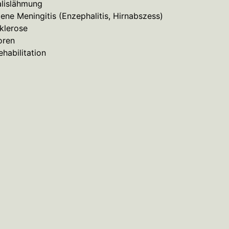
alislähmung
gene
Meningitis
(Enzephalitis, Hirnabszess)
klerose
oren
ehabilitation